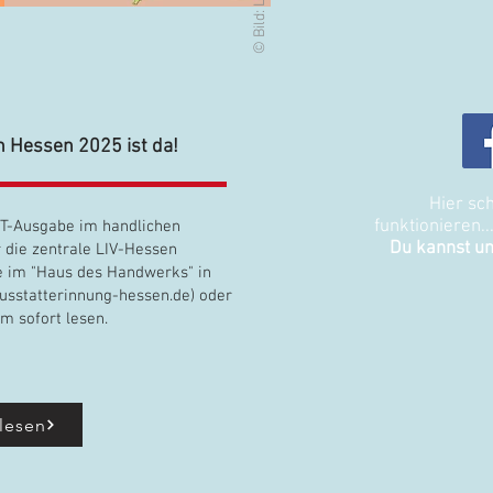
 Hessen 2025 ist da!
Hier sch
funktionieren..
INT-Ausgabe im handlichen
Du kannst un
 die zentrale LIV-Hessen
e im "Haus des Handwerks" in
sstatterinnung-hessen.de
) oder
m sofort lesen.
 lesen