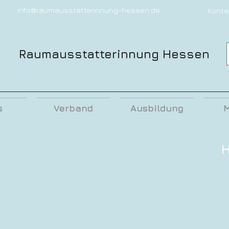
info@raumausstatterinnung-hessen.de
Konta
Raumausstatterinnung Hessen
s
Verband
Ausbildung
M
H