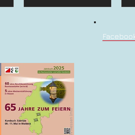
Faceboo
© Bild: LIV Hessen (ms)