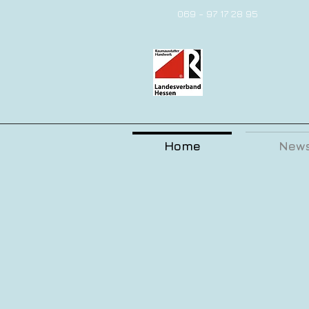
069 - 97 17 28 95
Menü
Home
New