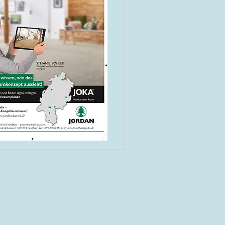
Anzeige
320x300px