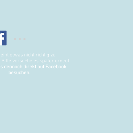
eint etwas nicht richtig zu
. Bitte versuche es später erneut.
s dennoch direkt auf Facebook
besuchen.