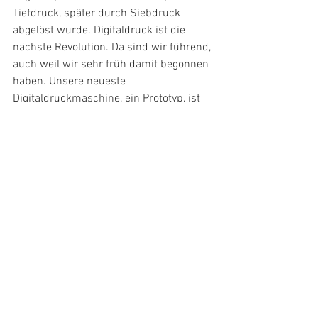
Tiefdruck, später durch Siebdruck 
abgelöst wurde. Digitaldruck ist die 
nächste Revolution. Da sind wir führend, 
auch weil wir sehr früh damit begonnen 
haben. Unsere neueste 
Digitaldruckmaschine, ein Prototyp, ist 
so schnell wie eine herkömmliche 
Druckmaschine, deswegen spreche ich 
gern von „Digitaldruck in Rotation“, 
obwohl hier der Rapport unendlich ist. 
Diese neue Technik bietet eine neue 
Dimension. Damit bieten wir jetzt die 
zwei Kollektionen an. Die Gruppe nennt 
sich „smart art“, die Kollektionen heißen 
„smart art Aspiration“ und „smart art 
easy“.
Wir beobachten ja eine Wiederkehr der ­