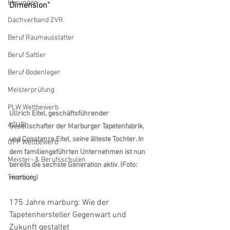
Ehrungen
Dimension"
Dachverband ZVR
Beruf Raumausstatter
Beruf Sattler
Beruf Bodenleger
Meisterprüfung
PLW Wettbewerb
Ullrich Eitel, geschäftsführender 
AZUBI
Gesellschafter der Marburger Tapetenfabrik, 
und Constanze Eitel, seine älteste Tochter. In 
GPP Wettbewerb
dem familiengeführten Unternehmen ist nun 
Meister- & Berufsschulen
bereits die sechste Generation aktiv. (Foto: 
Termine
marburg)
175 Jahre marburg: Wie der 
Tapetenhersteller Gegenwart und 
Zukunft gestaltet