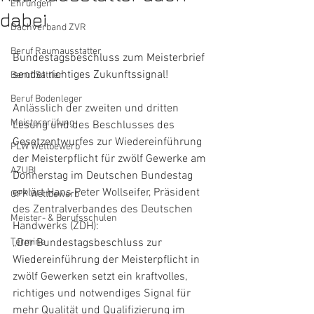
Ehrungen
dabei
Dachverband ZVR
Beruf Raumausstatter
Bundestagsbeschluss zum Meisterbrief 
sendet richtiges Zukunftssignal!
Beruf Sattler
Beruf Bodenleger
Anlässlich der zweiten und dritten 
Meisterprüfung
Lesung und des Beschlusses des 
Gesetzentwurfes zur Wiedereinführung 
PLW Wettbewerb
der Meisterpflicht für zwölf Gewerke am 
AZUBI
Donnerstag im Deutschen Bundestag 
erklärt Hans Peter Wollseifer, Präsident 
GPP Wettbewerb
des Zentralverbandes des Deutschen 
Meister- & Berufsschulen
Handwerks (ZDH):
Termine
„Der Bundestagsbeschluss zur 
Wiedereinführung der Meisterpflicht in 
zwölf Gewerken setzt ein kraftvolles, 
richtiges und notwendiges Signal für 
mehr Qualität und Qualifizierung im 