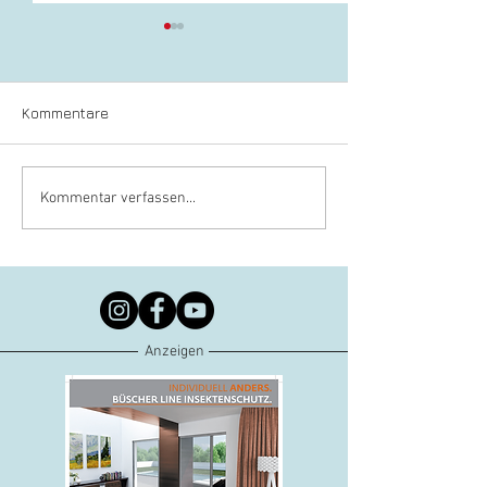
Kommentare
Geschäftsbericht 2025
Trauer um Ehre
Kommentar verfassen...
LIV Hessen
Hanjo Scholz
Anzeigen