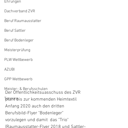
Ehrungen
Dachverband ZVR
Beruf Raumausstatter
Beruf Sattler
Beruf Bodenleger
Meisterprüfung
PLW Wettbewerb
AZUBI
GPP Wettbewerb
Meister- & Berufsschulen
Der Öffentlichkeitsuasschuss des ZVR 
Termine
plant bis zur kommenden Heimtextil  
Anfang 2020 auch den dritten 
Berufsbild-Flyer "Bodenleger" 
vorzulegen und damit  das "Trio" 
(Raumausstatter-Flyer 2018 und Sattler-