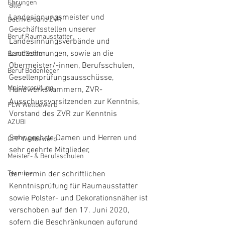
Ehrungen
alle
Landesinnungsmeister und 
Dachverband ZVR
Geschäftsstellen unserer 
Beruf Raumausstatter
Landesinnungsverbände und 
Landesinnungen, sowie an die 
Beruf Sattler
Obermeister/-innen, Berufsschulen, 
Beruf Bodenleger
Gesellenprüfungsausschüsse, 
Meisterprüfung
Handwerkskammern, ZVR-
Ausschussvorsitzenden zur Kenntnis, 
PLW Wettbewerb
Vorstand des ZVR zur Kenntnis
AZUBI
Sehr geehrte Damen und Herren und 
GPP Wettbewerb
sehr geehrte Mitglieder,
Meister- & Berufsschulen
Termine
der Termin der schriftlichen 
Kenntnisprüfung für Raumausstatter 
sowie Polster- und Dekorationsnäher ist 
verschoben auf den 17. Juni 2020, 
sofern die Beschränkungen aufgrund 