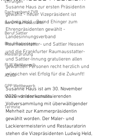
Ehrungen
Susanne Haus zur ersten Präsidentin 
Dachverband ZVR
gewählt - neuer Vizepräsident ist 
Ludwig Held - Bernd Ehinger zum 
Beruf Raumausstatter
Ehrenpräsidenten gewählt - 
Beruf Sattler
Landesinnungsverband 
Beruf Bodenleger
Raumausstatter- und Sattler Hessen 
und die Frankfurter Raumausstatter- 
Meisterprüfung
und Sattler-Innung gratulieren allen 
PLW Wettbewerb
gewählten Personen recht herzlich und 
wünschen viel Erfolg für die Zukunft!
AZUBI
GPP Wettbewerb
Susanne Haus ist am 30. November 
2020 von der konstituierenden 
Meister- & Berufsschulen
Vollversammlung mit überwältigender 
Termine
Mehrheit zur Kammerpräsidentin 
gewählt worden. Der Maler- und 
Lackierermeisterin und Restauratorin 
stehen die Vizepräsidenten Ludwig Held, 