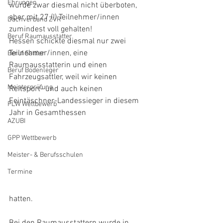
Ehrungen
wurde zwar diesmal nicht überboten, 
aber mit 27 (!) Teilnehmer/innen 
Dachverband ZVR
zumindest voll gehalten!
Beruf Raumausstatter
Hessen schickte diesmal nur zwei 
Teilnehmer/innen, eine 
Beruf Sattler
Raumausstatterin und einen 
Beruf Bodenleger
Fahrzeugsattler, weil wir keinen 
Meisterprüfung
Reitsport- und auch keinen 
Feintäschner-Landessieger in diesem 
PLW Wettbewerb
Jahr in Gesamthessen 
AZUBI
GPP Wettbewerb
Meister- & Berufsschulen
Termine
hatten.
Bei den Raumausstattern wurde in 