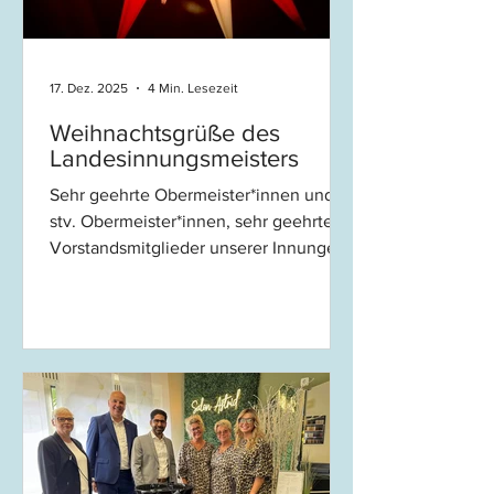
17. Dez. 2025
4 Min. Lesezeit
Weihnachtsgrüße des
Landesinnungsmeisters
Sehr geehrte Obermeister*innen und
stv. Obermeister*innen, sehr geehrte
Vorstandsmitglieder unserer Innungen,
sehr geehrte Geschäftsführer*innen,
sehr geehrte Freunde, Unterstützer und
Förderer, liebe Kolleginnen, liebe
Kollegen, im April fand die
Frühjahrsversammlung unseres
Zentralverbandes in den Räumen des
ZDH in Berlin statt. Dort wurde uns ein
Positionspapier zur kommenden
Bundestagswahl vorgestellt. Besonders