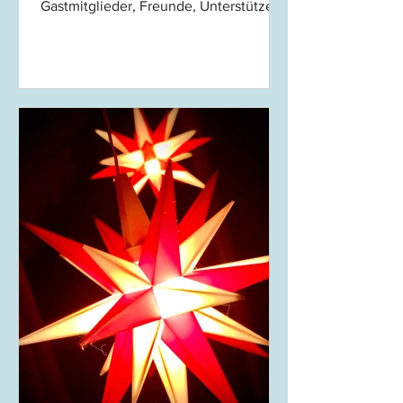
Gastmitglieder, Freunde, Unterstützer
und Förderer der Raumausstatter- und
Sattler-Innung Frankfurt-Rhein-Main ein
ereignisreiches Jahr liegt hinter uns,
das uns als Gemeinschaft wieder
einmal gezeigt hat, wie wertvoll
Zusammenhalt und Engagement sind.
Eine bedeutende Veränderung steht
uns in Hessen bevor: Künftig wird es
voraussichtlich nur noch einen
Schulstandort für Raumausstatter*innen
geben - an der Anni-