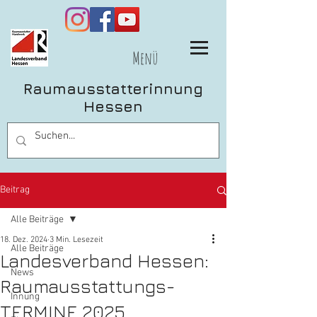
Menü
Raumausstatterinnung
Hessen
Beitrag
Alle Beiträge
18. Dez. 2024
3 Min. Lesezeit
Alle Beiträge
Landesverband Hessen:
News
Raumausstattungs-
Innung
TERMINE 2025