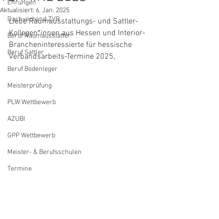
Ehrungen
Aktualisiert:
6. Jan. 2025
Dachverband ZVR
Liebe Raumausstattungs- und Sattler-
Kollegen*innen aus Hessen und Interior-
Beruf Raumausstatter
Brancheninteressierte für hessische 
Beruf Sattler
Verbandsarbeits-Termine 2025,
Beruf Bodenleger
Meisterprüfung
PLW Wettbewerb
AZUBI
GPP Wettbewerb
Meister- & Berufsschulen
Termine