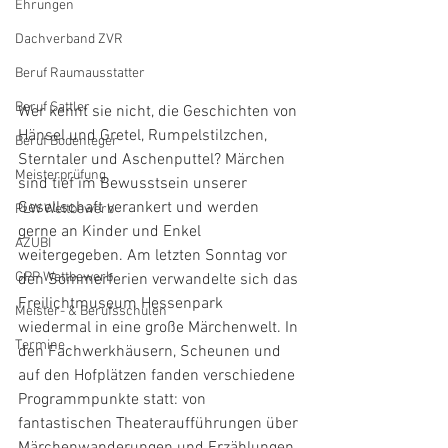
Ehrungen
Dachverband ZVR
Beruf Raumausstatter
Beruf Sattler
Wer kennt sie nicht, die Geschichten von 
Hänsel und Gretel, Rumpelstilzchen, 
Beruf Bodenleger
Sterntaler und Aschenputtel? Märchen 
Meisterprüfung
sind tief im Bewusstsein unserer 
Gesellschaft verankert und werden 
PLW Wettbewerb
gerne an Kinder und Enkel 
AZUBI
weitergegeben. Am letzten Sonntag vor 
GPP Wettbewerb
den Sommerferien verwandelte sich das 
Freilichtmuseum Hessenpark 
Meister- & Berufsschulen
wiedermal in eine große Märchenwelt. In 
Termine
den Fachwerkhäusern, Scheunen und 
auf den Hofplätzen fanden verschiedene 
Programmpunkte statt: von 
fantastischen Theateraufführungen über 