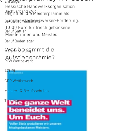
Ehrungen
Hessische Handwerksorganisation 
Dachverband ZVR
begrüßen die Meisterprämie als 
Jungmeisterhandwerker-Förderung. 
Beruf Raumausstatter
1.000 Euro für frisch gebackene 
Beruf Sattler
Meisterinnen und Meister.
Beruf Bodenleger
Wer bekommt die 
Meisterprüfung
Aufstiegsprämie?
PLW Wettbewerb
AZUBI
GPP Wettbewerb
Meister- & Berufsschulen
Termine