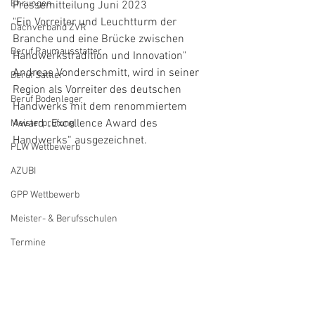
Ehrungen
Pressemitteilung Juni 2023
"Ein Vorreiter und Leuchtturm der 
Dachverband ZVR
Branche und eine Brücke zwischen 
Beruf Raumausstatter
Handwerkstradition und Innovation"
Andreas Vonderschmitt, wird in seiner 
Beruf Sattler
Region als Vorreiter des deutschen 
Beruf Bodenleger
Handwerks mit dem renommiertem 
Award „Excellence Award des 
Meisterprüfung
Handwerks“ ausgezeichnet.
PLW Wettbewerb
AZUBI
GPP Wettbewerb
Meister- & Berufsschulen
Termine