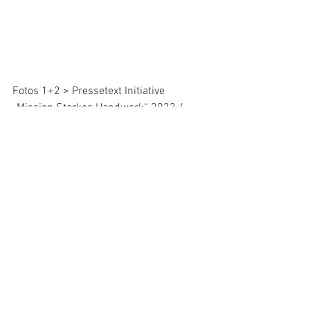
Fotos 1+2 > Pressetext Initiative 
„Mission Starkes Handwerk“ 2023 / 
Fotos 3+4 > GPP 2020/2021
News
Innung