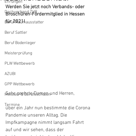
Ehrungen
Werden Sie jetzt noch Verbands- oder 
Dachverband ZVR
Broschüren-Fördermitglied in Hessen 
für 2021!
Beruf Raumausstatter
Beruf Sattler
Beruf Bodenleger
Meisterprüfung
PLW Wettbewerb
AZUBI
GPP Wettbewerb
Sehr geehrte Damen und Herren,
Meister- & Berufsschulen
Termine
über ein Jahr nun bestimmte die Corona 
Pandemie unseren Alltag. Die 
Impfkampagne nimmt langsam Fahrt 
auf und wir sehen, dass der 