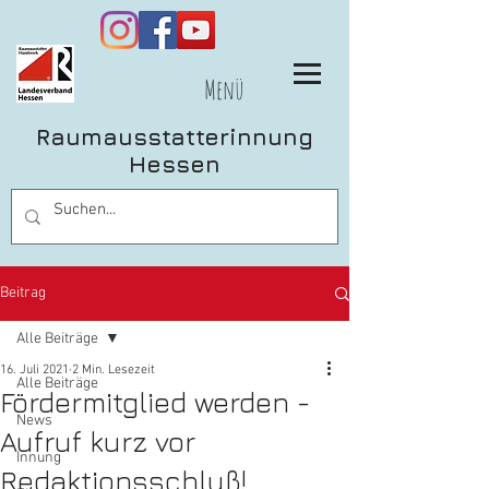
Menü
Raumausstatterinnung
Hessen
Beitrag
Alle Beiträge
16. Juli 2021
2 Min. Lesezeit
Alle Beiträge
Fördermitglied werden -
News
Aufruf kurz vor
Innung
Redaktionsschluß!