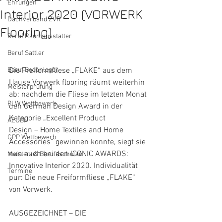
Ehrungen
Interior 2020 (VORWERK
Dachverband ZVR
Flooring)
Beruf Raumausstatter
Beruf Sattler
Beruf Bodenleger
Die Freiformfliese „FLAKE“ aus dem 
Hause Vorwerk flooring räumt weiterhin 
Meisterprüfung
ab: nachdem die Fliese im letzten Monat 
PLW Wettbewerb
den German Design Award in der 
Kategorie „Excellent Product
AZUBI
Design – Home Textiles and Home 
GPP Wettbewerb
Accessories“ gewinnen konnte, siegt sie 
nun auch bei den ICONIC AWARDS: 
Meister- & Berufsschulen
Innovative Interior 2020. Individualität 
Termine
pur: Die neue Freiformfliese „FLAKE“ 
von Vorwerk.
AUSGEZEICHNET – DIE 