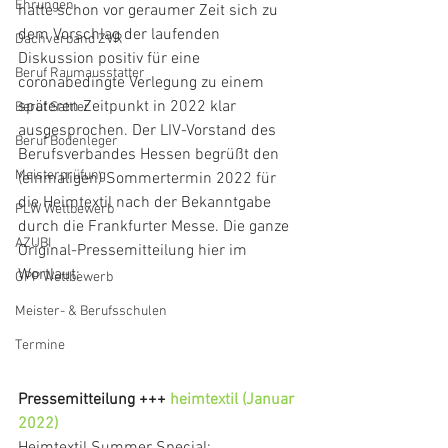
Ehrungen
hatte schon vor geraumer Zeit sich zu 
dem Vorschlag der laufenden 
Dachverband ZVR
Diskussion positiv für eine 
Beruf Raumausstatter
coronabedingte Verlegung zu einem 
späteren Zeitpunkt in 2022 klar 
Beruf Sattler
ausgesprochen. Der LIV-Vorstand des 
Beruf Bodenleger
Berufsverbandes Hessen begrüßt den 
Meisterprüfung
(einmaligen) Sommertermin 2022 für 
die Heimtextil nach der Bekanntgabe 
PLW Wettbewerb
durch die Frankfurter Messe. Die ganze 
AZUBI
Original-Pressemitteilung hier im 
Wortlaut:
GPP Wettbewerb
Meister- & Berufsschulen
Termine
Pressemitteilung +++ 
heimtextil (Januar 
2022)