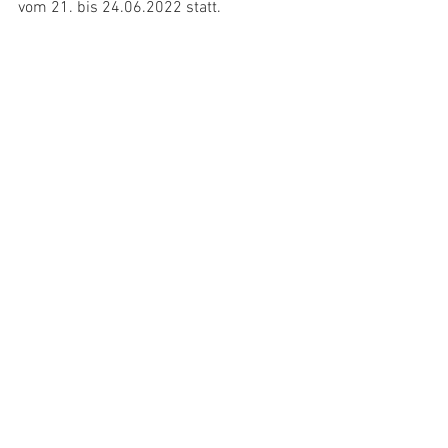
vom 21. bis 24.06.2022 statt.
Presseinformationen & Bildmaterial:
www.heimtextil.messefrankfurt.com/jou
rnalisten