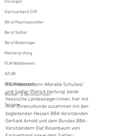
Ehrungen
Dachverband ZVR
Beruf Raumausstatter
Beruf Sattler
Beruf Bodenleger
Meisterprüfung
PLW Wettbewerb
AZUBI
GPP Wettbewerb
Raumausstatterin (Marielle Schultes) 
und Sattler (Patrick Hartung), beide 
Meister- & Berufsschulen
hessische Landessieger/innen, hier mit 
Termine
ihrer Ehrenurkunde zusammen mit den 
begleitenden Hessen BBA-Vorsitzenden 
Gerhard Arnold und dem Bundes BBA-
Vorsitzendem Olaf Rosenbaum vom 
Fachverband sowie dem Sattler-