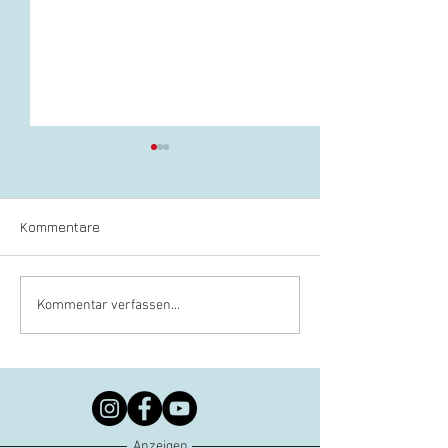
Kommentare
Weihnachtsgrüße des
Hessischer
Kommentar verfassen...
Landesinnungsmeisters
Gestaltungspre
Anzeigen