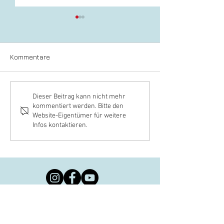
Kommentare
Geschäftsbericht 2025
Trauer um Ehre
Dieser Beitrag kann nicht mehr
kommentiert werden. Bitte den
LIV Hessen
Hanjo Scholz
Website-Eigentümer für weitere
Infos kontaktieren.
Anzeigen