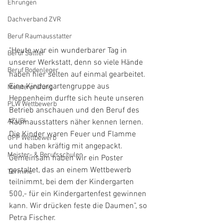
Ehrungen
Dachverband ZVR
Beruf Raumausstatter
"Heute war ein wunderbarer Tag in 
Beruf Sattler
unserer Werkstatt, denn so viele Hände 
Beruf Bodenleger
haben hier selten auf einmal gearbeitet.
Eine Kindergartengruppe aus 
Meisterprüfung
Heppenheim durfte sich heute unseren 
PLW Wettbewerb
Betrieb anschauen und den Beruf des 
AZUBI
Raumausstatters näher kennen lernen. 
Die Kinder waren Feuer und Flamme 
GPP Wettbewerb
und haben kräftig mit angepackt. 
Meister- & Berufsschulen
Gemeinsam haben wir ein Poster 
gestaltet, das an einem Wettbewerb 
Termine
teilnimmt, bei dem der Kindergarten 
500,- für ein Kindergartenfest gewinnen 
kann. Wir drücken feste die Daumen", so 
Petra Fischer. 