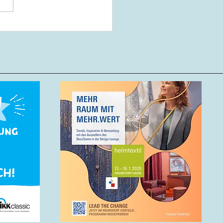
er um Ehren-LIM Hanjo
lz