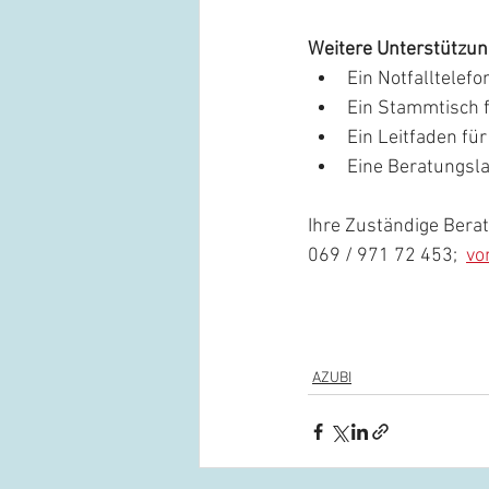
Weitere Unterstützun
Ein Notfalltelef
Ein Stammtisch 
Ein Leitfaden fü
Eine Beratungsl
Ihre Zuständige Bera
069 / 971 72 453;  
vo
AZUBI