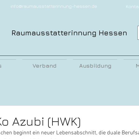
info@raumausstatterinnung-hessen.de
Konta
Raumausstatterinnung Hessen
s
Verband
Ausbildung
M
o Azubi (HWK)
schen beginnt ein neuer Lebensabschnitt, die duale Berufs