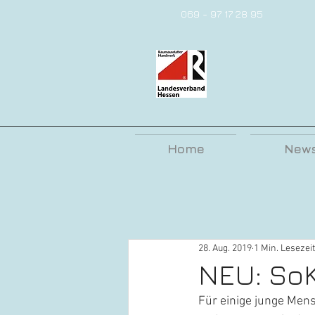
069 - 97 17 28 95
Menü
Home
New
28. Aug. 2019
1 Min. Lesezeit
NEU: SoK
Für einige junge Men