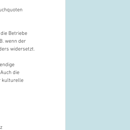
uchquoten 
die Betriebe 
B. wenn der 
ers widersetzt.
endige 
 Auch die 
kulturelle 
z