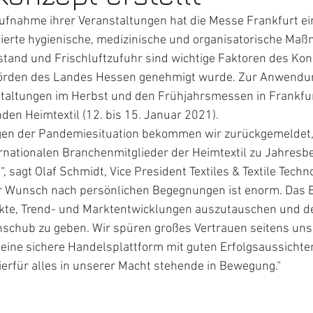
ufnahme ihrer Veranstaltungen hat die Messe Frankfurt ei
llierte hygienische, medizinische und organisatorische Ma
tand und Frischluftzufuhr sind wichtige Faktoren des Kon
örden des Landes Hessen genehmigt wurde. Zur Anwendu
staltungen im Herbst und den Frühjahrsmessen in Frankfu
en Heimtextil (12. bis 15. Januar 2021).
gen der Pandemiesituation bekommen wir zurückgemeldet, 
ernationalen Branchenmitglieder der Heimtextil zu Jahresb
“, sagt Olaf Schmidt, Vice President Textiles & Textile Techn
r Wunsch nach persönlichen Begegnungen ist enorm. Das Be
kte, Trend- und Marktentwicklungen auszutauschen und d
schub zu geben. Wir spüren großes Vertrauen seitens unse
eine sichere Handelsplattform mit guten Erfolgsaussichten
erfür alles in unserer Macht stehende in Bewegung.“