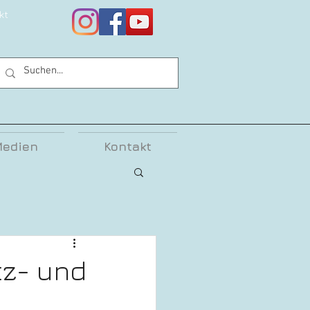
kt
edien
Kontakt
tz- und