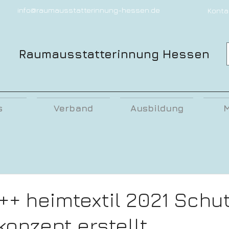
info@raumausstatterinnung-hessen.de
Konta
Raumausstatterinnung Hessen
s
Verband
Ausbildung
M
++ heimtextil 2021 Schu
onzept erstellt