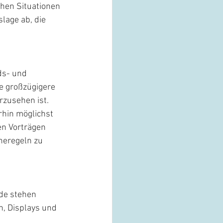
hen Situationen 
lage ab, die 
ds- und 
e großzügigere 
zusehen ist. 
hin möglichst 
en Vorträgen 
neregeln zu 
de stehen 
n, Displays und 
 