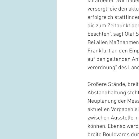
Mitarbeiter. „Wir hab
versorgt, die den akt
erfolgreich stattfind
die zum Zeitpunkt de
beachten“, sagt Olaf 
Bei allen Maßnahmen 
Frankfurt an den Em
auf den geltenden An
verordnung“ des Lan
Größere Stände, brei
Abstandhaltung steht
Neuplanung der Messe
aktuellen Vorgaben e
zwischen Ausstellern
können. Ebenso werde
breite Boulevards dü