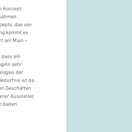
n Konzept 
ßnahmen 
zepts, das von 
ng kommt es 
rt am Main – 
dass ein 
eginn sehr 
ologies der 
dürfnis ist da, 
en Geschäften 
rer Aussteller, 
 bieten 