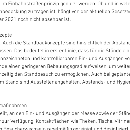
 im Einbahnstraßenprinzip genutzt werden. Ob und in welc
edeckung zu tragen ist, hängt von der aktuellen Gesetzes
r 2021 noch nicht absehbar ist.
zepte
r: Auch die Standbaukonzepte sind hinsichtlich der Abstan
sen. Das bedeutet in erster Linie, dass für die Stände ein
ennzeichneten und kontrollierbaren Ein- und Ausgängen vor
nde einen geringeren Bebauungsgrad aufweisen, um weiter
hzeitig den Standbesuch zu ermöglichen. Auch bei geplant
m Stand sind Aussteller angehalten, Abstands- und Hygie
emaßnahmen
eilt, an den Ein- und Ausgängen der Messe sowie der Stän
zur Verfügung. Kontaktflächen wie Theken, Tische, Vitrine
 Besucherwechseln regelmäßig gereinigt und desinfiziert.