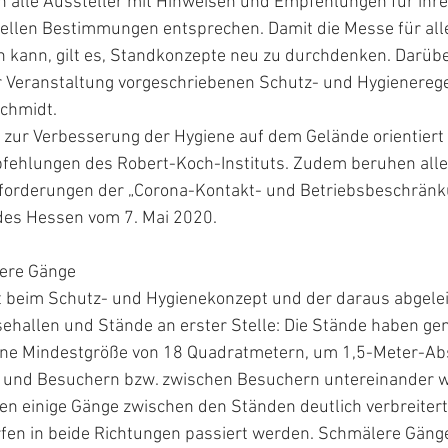
en alle Aussteller mit Hinweisen und Empfehlungen für ihre
uellen Bestimmungen entsprechen. Damit die Messe für alle
en kann, gilt es, Standkonzepte neu zu durchdenken. Darübe
r Veranstaltung vorgeschriebenen Schutz- und Hygienerege
Schmidt.
zur Verbesserung der Hygiene auf dem Gelände orientiert 
pfehlungen des Robert-Koch-Instituts. Zudem beruhen al
forderungen der „Corona-Kontakt- und Betriebsbeschränk
des Hessen vom 7. Mai 2020.
tere Gänge
 beim Schutz- und Hygienekonzept und der daraus abgelei
hallen und Stände an erster Stelle: Die Stände haben ge
ine Mindestgröße von 18 Quadratmetern, um 1,5-Meter-Ab
 und Besuchern bzw. zwischen Besuchern untereinander w
n einige Gänge zwischen den Ständen deutlich verbreitert
rfen in beide Richtungen passiert werden. Schmälere Gänge