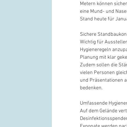
Metern können sicher
eine Mund- und Nasenb
Stand heute für Janua
Sichere Standbaukon
Wichtig für Ausstelle
Hygieneregeln anzupas
Planung mit klar gek
Zudem sollen die Stä
vielen Personen gleic
und Präsentationen a
bedenken.
Umfassende Hygien
Auf dem Gelände vert
Desinfektionsspender 
Exponate werden nach