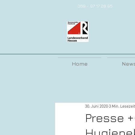
069 - 97 17 28 95
Menü
Home
New
30. Juni 2020
3 Min. Lesezeit
Presse +
Hygienek