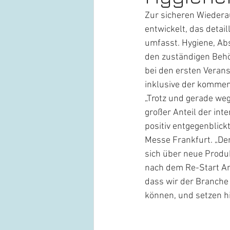
Zur sicheren Wiedera
entwickelt, das detai
umfasst. Hygiene, Abs
den zuständigen Beh
bei den ersten Veran
inklusive der kommend
„Trotz und gerade we
großer Anteil der int
positiv entgegenblickt
Messe Frankfurt. „De
sich über neue Produ
nach dem Re-Start An
dass wir der Branche 
können, und setzen hi