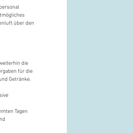
personal 
stmögliches 
enluft über den 
eiterhin die 
rgaben für die 
und Getränke.
sive 
immten Tagen 
nd 