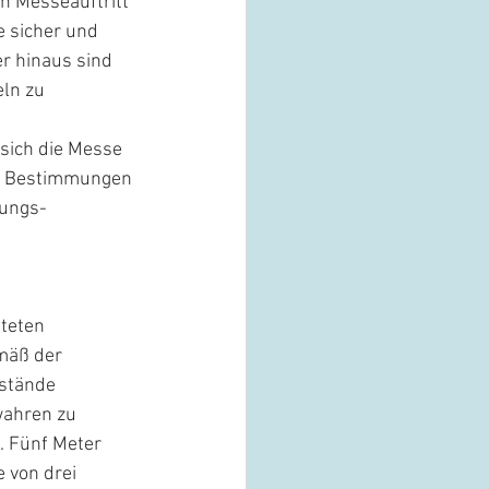
n Messeauftritt 
 sicher und 
r hinaus sind 
ln zu 
sich die Messe 
le Bestimmungen 
ungs- 
teten 
mäß der 
stände 
ahren zu 
. Fünf Meter 
 von drei 