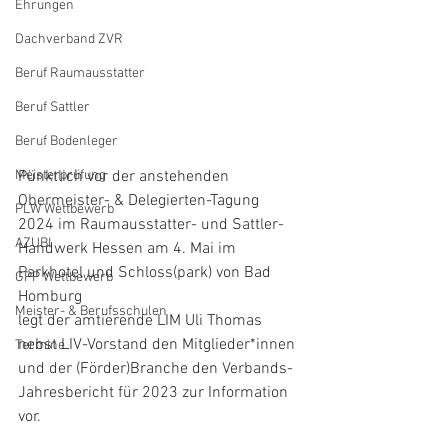
Ehrungen
Dachverband ZVR
Beruf Raumausstatter
Beruf Sattler
Beruf Bodenleger
Pünktlich vor der anstehenden 
Meisterprüfung
Obermeister- & Delegierten-Tagung 
PLW Wettbewerb
2024 im Raumausstatter- und Sattler-
AZUBI
Handwerk Hessen am 4. Mai im 
Parkhotel und Schloss(park) von Bad 
GPP Wettbewerb
Homburg 
Meister- & Berufsschulen
legt der amtierende LIM Uli Thomas 
nebst LIV-Vorstand den Mitglieder*innen 
Termine
und der (Förder)Branche den Verbands-
Jahresbericht für 2023 zur Information 
vor.